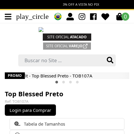
3% OFF A VISTA NO PIX
play_circle
0
SITE OFICIAL
ATACADO
SITE OFICIAL
VAREJO
PROMO
Top Blessed Preto
Ref: TOB107A
Login para Comprar
Tabela de Tamanhos