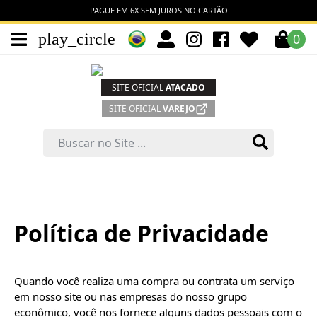
NO CARTÃO
3% OFF A VISTA NO 
play_circle
0
SITE OFICIAL
ATACADO
SITE OFICIAL
VAREJO
Política de Privacidade
Quando você realiza uma compra ou contrata um serviço 
em nosso site ou nas empresas do nosso grupo 
econômico, você nos fornece alguns dados pessoais com o 