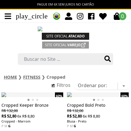
PAGUE EM 6X SEM JUROS NO CARTÃO
play_circle
0
SITE OFICIAL
ATACADO
SITE OFICIAL
VAREJO
HOME
❯
FITNESS
❯
Cropped
Filtros
60%
60%
Cropped Keeper Bronze
Cropped Bold Preto
R$ 132,00
R$ 132,00
R$ 52,80
6x R$ 8,80
R$ 52,80
6x R$ 8,80
Cropped - Marrom
Blusa - Preto
P
M
G
P
M
G