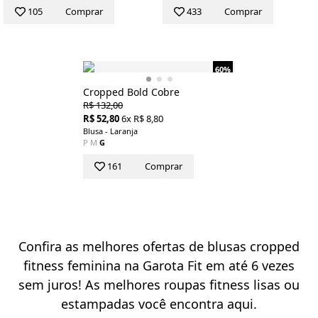
105
Comprar
433
Comprar
60%
Cropped Bold Cobre
R$ 132,00
R$ 52,80
6x R$ 8,80
Blusa - Laranja
P
M
G
161
Comprar
Confira as melhores ofertas de blusas cropped
fitness feminina na Garota Fit em até 6 vezes
sem juros! As melhores roupas fitness lisas ou
estampadas você encontra aqui.