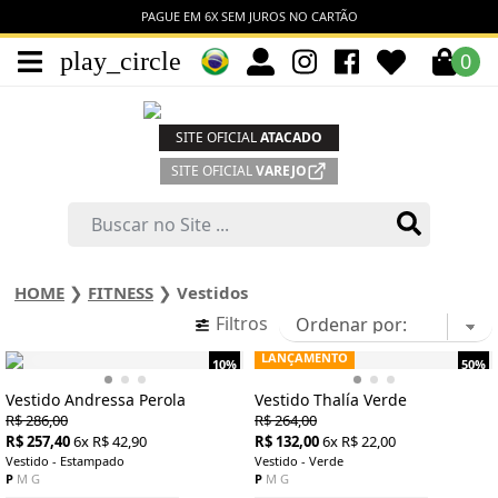
PAGUE EM 6X SEM JUROS NO CARTÃO
play_circle
0
SITE OFICIAL
ATACADO
SITE OFICIAL
VAREJO
HOME
❯
FITNESS
❯
Vestidos
Filtros
LANÇAMENTO
10%
50%
Vestido Andressa Perola
Vestido Thalía Verde
R$ 286,00
R$ 264,00
R$ 257,40
6x R$ 42,90
R$ 132,00
6x R$ 22,00
Vestido - Estampado
Vestido - Verde
P
M
G
P
M
G