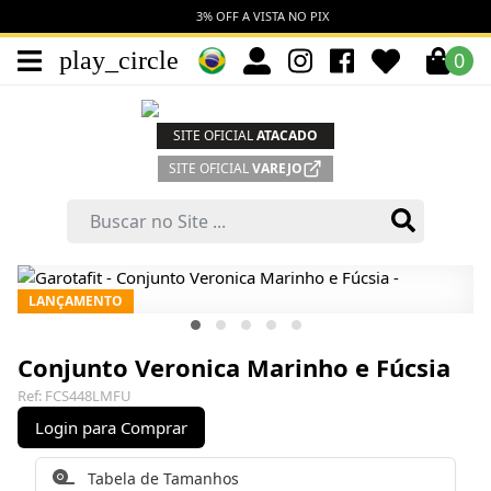
3% OFF A VISTA NO PIX
play_circle
0
SITE OFICIAL
ATACADO
SITE OFICIAL
VAREJO
LANÇAMENTO
Conjunto Veronica Marinho e Fúcsia
Ref: FCS448LMFU
Login para Comprar
Tabela de Tamanhos