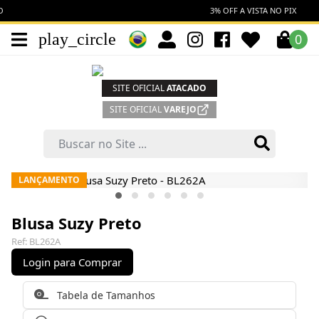
3% OFF A VISTA NO PIX
play_circle
0
SITE OFICIAL
ATACADO
SITE OFICIAL
VAREJO
LANÇAMENTO
Blusa Suzy Preto
Ref: BL262A
Login para Comprar
Tabela de Tamanhos