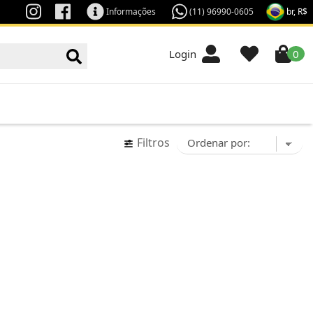
br, R$
Informações
(11) 96990-0605
Login
0
Filtros