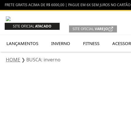
FRETE GRATIS ACIMA DE R$ 6000,00 | PAGUE EM 6X SEM JUROS NO CARTÃO 
SITE OFICIAL
ATACADO
SITE OFICIAL
VAREJO
LANÇAMENTOS
INVERNO
FITNESS
ACESSOR
HOME
❯
BUSCA: inverno